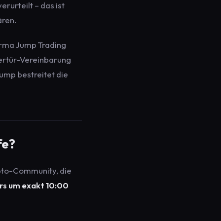
urteilt – das ist
ären.
firma Jump Trading
ertür-Vereinbarung
ump bestreitet die
fe?
pto-Community, die
urs um exakt 10:00