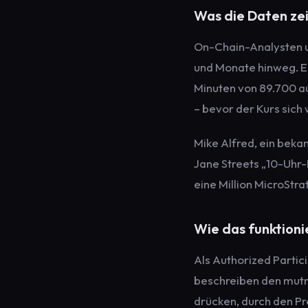
Was die Daten ze
On-Chain-Analysten u
und Monate hinweg. Ei
Minuten von 89.700 au
– bevor der Kurs sich 
Mike Alfred, ein beka
Jane Streets „10-Uhr-
eine Million MicroStra
Wie das funktioni
Als Authorized Partici
beschreiben den mutm
drücken, durch den Pr