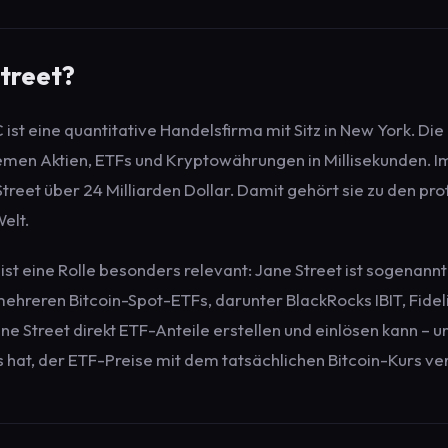
Street?
ist eine quantitative Handelsfirma mit Sitz in New York. Die
men Aktien, ETFs und Kryptowährungen in Millisekunden. Im
reet über 24 Milliarden Dollar. Damit gehört sie zu den pro
elt.
ist eine Rolle besonders relevant: Jane Street ist sogenann
ehreren Bitcoin-Spot-ETFs, darunter BlackRocks IBIT, Fide
ne Street direkt ETF-Anteile erstellen und einlösen kann – u
hat, der ETF-Preise mit dem tatsächlichen Bitcoin-Kurs ve