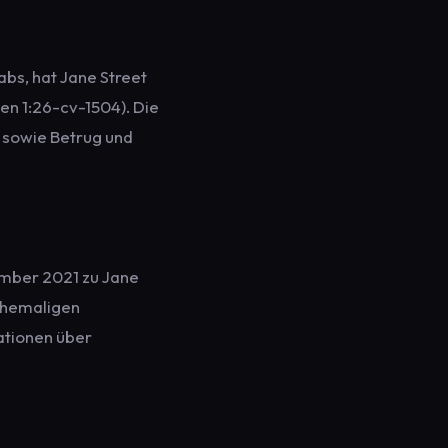
bs, hat Jane Street
en 1:26-cv-1504). Die
 sowie Betrug und
ember 2021 zu Jane
 ehemaligen
ationen über