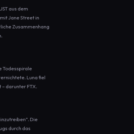
n UST aus dem
mit Jane Street in
eitliche Zusammenhang
n.
e Todesspirale
ernichtete. Luna fiel
t – darunter FTX.
inzutreiben”. Die
rugs durch das