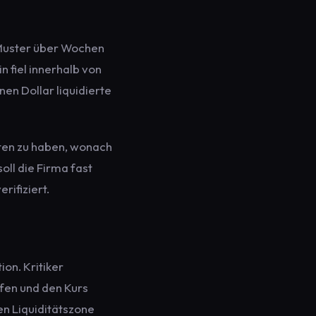
 Muster über Wochen
 fiel innerhalb von
en Dollar liquidierte
lten zu haben, wonach
ll die Firma fast
rifiziert.
ion. Kritiker
fen und den Kurs
en Liquiditätszone