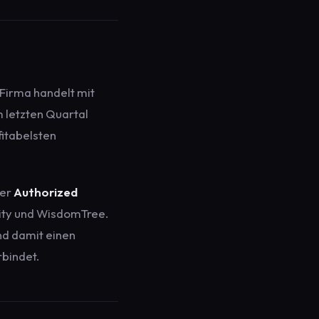
 Firma handelt mit
 letzten Quartal
fitabelsten
ter
Authorized
lity und WisdomTree.
nd damit einen
rbindet.