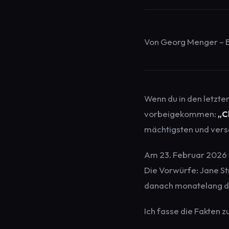
Von Georg Menger – B
Wenn du in den letzte
vorbeigekommen:
„C
mächtigsten und vers
Am 23. Februar 2026 w
Die Vorwürfe: Jane St
danach monatelang de
Ich fasse die Fakten