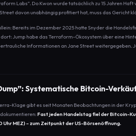
orm Labs”. Do Kwon wurde tatsächlich zu 15 Jahren Haft ver
Street davon unabhängig profitiert hat, muss das Gericht kl
 allein: Bereits im Dezember 2025 hatte Snyder die Handels
f dort: Jump habe das Terraform-Ökosystem über eine Hint
vertrauliche Informationen an Jane Street weitergegeben. J
Dump”: Systematische Bitcoin-Verkäu
erra-Klage gibt es seit Monaten Beobachtungen in der Kry
r dokumentieren:
Fast jeden Handelstag fiel der Bitcoin-K
00 Uhr MEZ) – zum Zeitpunkt der US-Börsenöffnung.