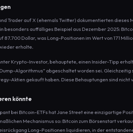
igen
nd Trader auf X (ehemals Twitter) dokumentierten dieses
n besonders auffälliges Beispiel aus Dezember 2025: Bitcoin
f 87.700 Dollar, was Long-Positionen im Wert von 171 Million
wieder erholte.
nnter Krypto-Investor, behauptete, einen Insider-Tipp erha
Dump-Algorithmus” abgeschaltet worden sei. Gleichzeitig so
tegy-Aktien gekauft haben. Diese Behauptungen sind nicht ve
eren könnte
pant bei Bitcoin-ETFs hat Jane Street eine einzigartige Posit
aßlichen Mechanismus so: Bitcoin zum Börsenstart verkau
eisrückgang Long-Positionen liquidieren, in der entstanden