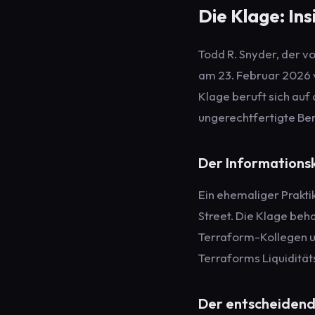
Die Klage: In
Todd R. Snyder, der v
am 23. Februar 2026 v
Klage beruft sich au
ungerechtfertigte Be
Der Informations
Ein ehemaliger Prakti
Street. Die Klage beh
Terraform-Kollegen un
Terraforms Liquiditä
Der entscheiden