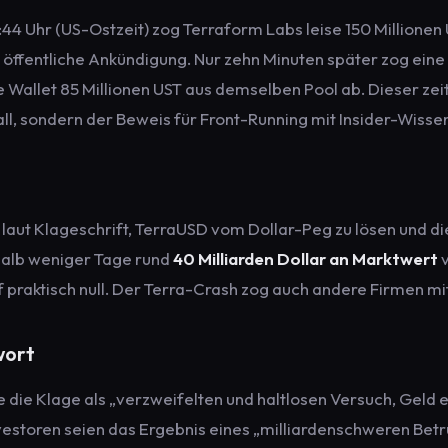
44 Uhr (US-Ostzeit) zog Terraform Labs leise 150 Millione
öffentliche Ankündigung. Nur zehn Minuten später zog eine 
 Wallet 85 Millionen UST aus demselben Pool ab. Dieser z
fall, sondern der Beweis für Front-Running mit Insider-Wisse
 laut Klageschrift, TerraUSD vom Dollar-Peg zu lösen und di
halb weniger Tage rund
40 Milliarden Dollar an Marktwert
v
f praktisch null. Der Terra-Crash zog auch andere Firmen mi
wort
 die Klage als „verzweifelten und haltlosen Versuch, Geld e
vestoren seien das Ergebnis eines „milliardenschweren Bet