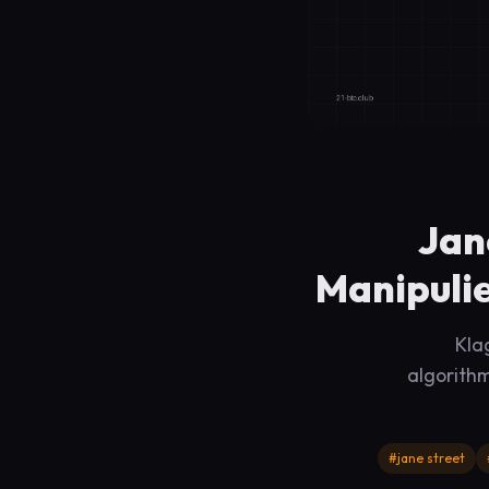
Jan
Manipulie
Kla
algorithm
#jane street