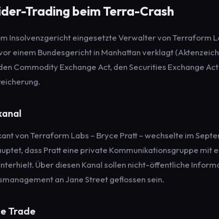
sider-Trading beim Terra-Crash
om Insolvenzgericht eingesetzte Verwalter von Terraform La
or einem Bundesgericht in Manhattan verklagt (Aktenzeich
f den Commodity Exchange Act, den Securities Exchange Act
reicherung.
kanal
kant von Terraform Labs – Bryce Pratt – wechselte im Sept
auptet, dass Pratt eine private Kommunikationsgruppe mit
terhielt. Über diesen Kanal sollen nicht-öffentliche Inform
tsmanagement an Jane Street geflossen sein.
de Trade