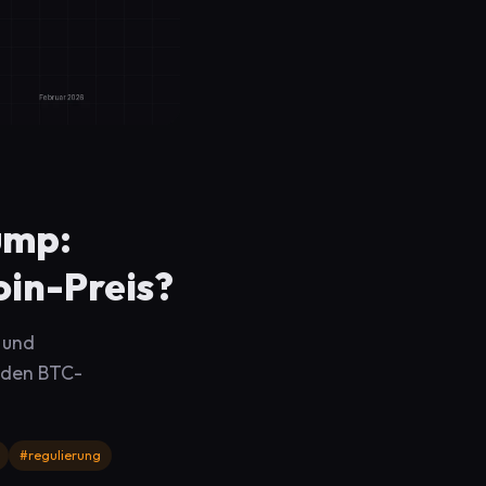
ump:
oin-Preis?
 und
r den BTC-
#regulierung