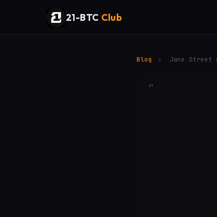
21-BTC
Club
Blog
›
Jane Street 